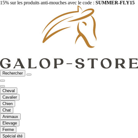
15% sur les produits anti-mouches avec le code :
SUMMER-FLY15
Rechercher
Cheval
Cavalier
Chien
Chat
Animaux
Elevage
Ferme
Spécial été