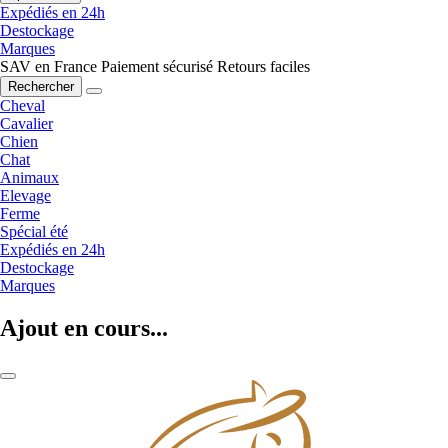
Expédiés en 24h
Destockage
Marques
SAV en France
Paiement sécurisé
Retours faciles
Rechercher
Cheval
Cavalier
Chien
Chat
Animaux
Elevage
Ferme
Spécial été
Expédiés en 24h
Destockage
Marques
Ajout en cours...