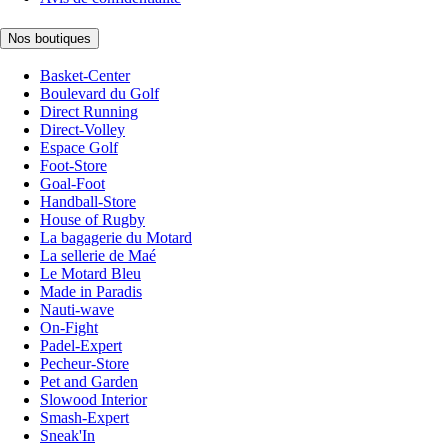
Nos boutiques
Basket-Center
Boulevard du Golf
Direct Running
Direct-Volley
Espace Golf
Foot-Store
Goal-Foot
Handball-Store
House of Rugby
La bagagerie du Motard
La sellerie de Maé
Le Motard Bleu
Made in Paradis
Nauti-wave
On-Fight
Padel-Expert
Pecheur-Store
Pet and Garden
Slowood Interior
Smash-Expert
Sneak'In