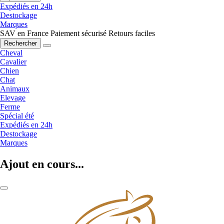
Expédiés en 24h
Destockage
Marques
SAV en France
Paiement sécurisé
Retours faciles
Rechercher
Cheval
Cavalier
Chien
Chat
Animaux
Elevage
Ferme
Spécial été
Expédiés en 24h
Destockage
Marques
Ajout en cours...