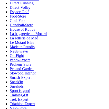
Direct Running
Direct-Volley
Espace Golf
Foot-Store
Goal-Foot
Handball-Store
House of Rugby
La bagagerie du Motard
La sellerie de Maé
Le Motard Bleu
Made in Paradis
Nauti-wave
On-Fight
Padel-Expert
Pecheur-Store
Pet and Garden
Slowood Interior
Smash-Expert
Sneak'In
Sneakids
Sport is good
Training-Fit
Trek-Expert
Triathlon Expert
Vélo-Store