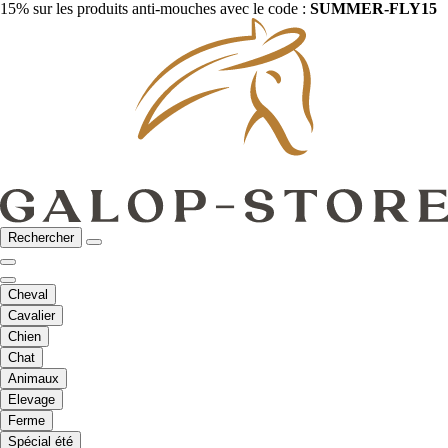
15% sur les produits anti-mouches avec le code :
SUMMER-FLY15
Rechercher
Cheval
Cavalier
Chien
Chat
Animaux
Elevage
Ferme
Spécial été