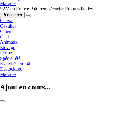
Marques
SAV en France
Paiement sécurisé
Retours faciles
Rechercher
Cheval
Cavalier
Chien
Chat
Animaux
Elevage
Ferme
Spécial été
Expédiés en 24h
Destockage
Marques
Ajout en cours...