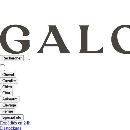
Rechercher
Cheval
Cavalier
Chien
Chat
Animaux
Elevage
Ferme
Spécial été
Expédiés en 24h
Destockage