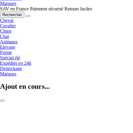
Marques
SAV en France
Paiement sécurisé
Retours faciles
Rechercher
Cheval
Cavalier
Chien
Chat
Animaux
Elevage
Ferme
Spécial été
Expédiés en 24h
Destockage
Marques
Ajout en cours...