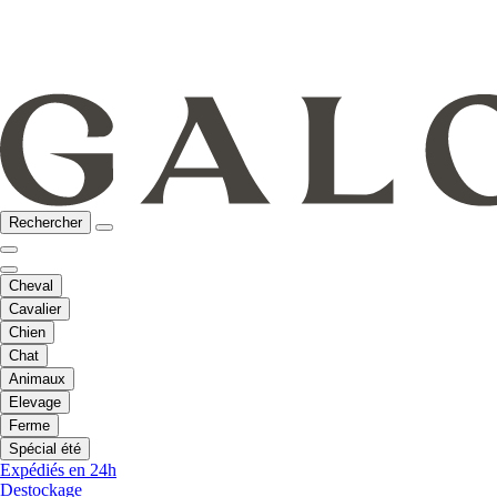
Rechercher
Cheval
Cavalier
Chien
Chat
Animaux
Elevage
Ferme
Spécial été
Expédiés en 24h
Destockage