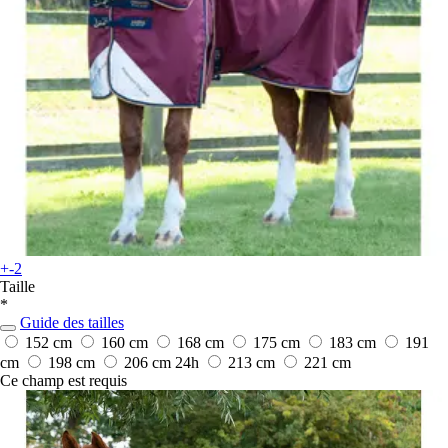
+-2
Taille
*
Guide des tailles
152 cm
160 cm
168 cm
175 cm
183 cm
191
cm
198 cm
206 cm
24h
213 cm
221 cm
Ce champ est requis