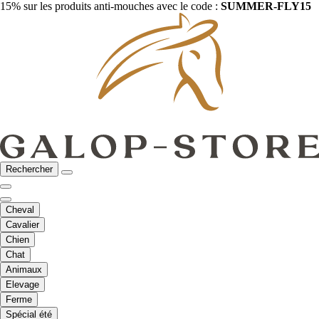
15% sur les produits anti-mouches avec le code :
SUMMER-FLY15
Rechercher
Cheval
Cavalier
Chien
Chat
Animaux
Elevage
Ferme
Spécial été