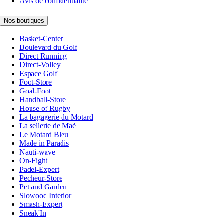
Avis de confidentialité
Nos boutiques
Basket-Center
Boulevard du Golf
Direct Running
Direct-Volley
Espace Golf
Foot-Store
Goal-Foot
Handball-Store
House of Rugby
La bagagerie du Motard
La sellerie de Maé
Le Motard Bleu
Made in Paradis
Nauti-wave
On-Fight
Padel-Expert
Pecheur-Store
Pet and Garden
Slowood Interior
Smash-Expert
Sneak'In