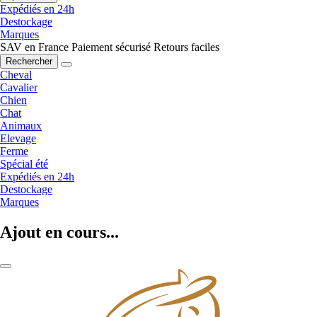
Expédiés en 24h
Destockage
Marques
SAV en France
Paiement sécurisé
Retours faciles
Rechercher
Cheval
Cavalier
Chien
Chat
Animaux
Elevage
Ferme
Spécial été
Expédiés en 24h
Destockage
Marques
Ajout en cours...