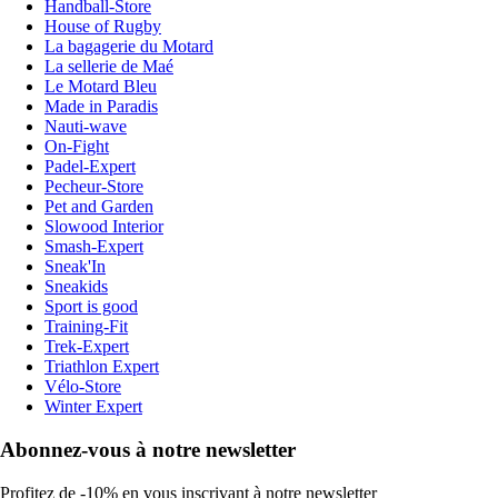
Handball-Store
House of Rugby
La bagagerie du Motard
La sellerie de Maé
Le Motard Bleu
Made in Paradis
Nauti-wave
On-Fight
Padel-Expert
Pecheur-Store
Pet and Garden
Slowood Interior
Smash-Expert
Sneak'In
Sneakids
Sport is good
Training-Fit
Trek-Expert
Triathlon Expert
Vélo-Store
Winter Expert
Abonnez-vous à notre newsletter
Profitez de -10% en vous inscrivant à notre newsletter