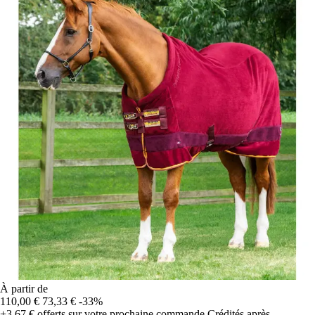
À partir de
110,00 €
73,33 €
-33%
+3,67 €
offerts sur votre prochaine commande
Crédités après