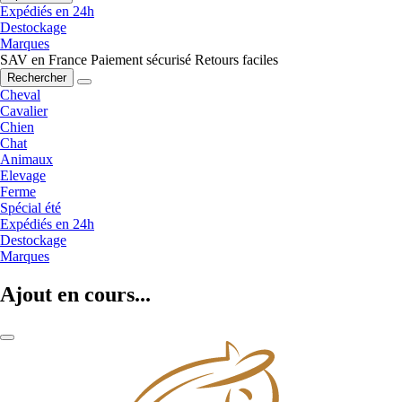
Expédiés en 24h
Destockage
Marques
SAV en France
Paiement sécurisé
Retours faciles
Rechercher
Cheval
Cavalier
Chien
Chat
Animaux
Elevage
Ferme
Spécial été
Expédiés en 24h
Destockage
Marques
Ajout en cours...