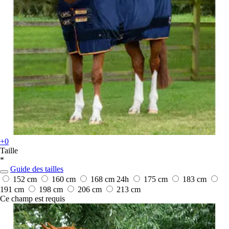
+0
Taille
*
Guide des tailles
152 cm
160 cm
168 cm
24h
175 cm
183 cm
191 cm
198 cm
206 cm
213 cm
Ce champ est requis