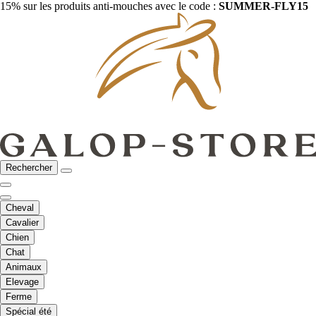
15% sur les produits anti-mouches avec le code :
SUMMER-FLY15
Rechercher
Cheval
Cavalier
Chien
Chat
Animaux
Elevage
Ferme
Spécial été