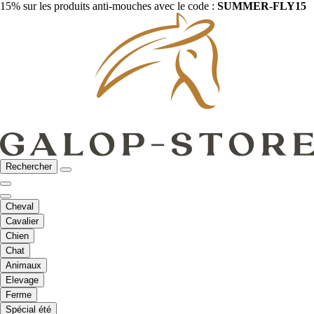
15% sur les produits anti-mouches avec le code :
SUMMER-FLY15
Rechercher
Cheval
Cavalier
Chien
Chat
Animaux
Elevage
Ferme
Spécial été