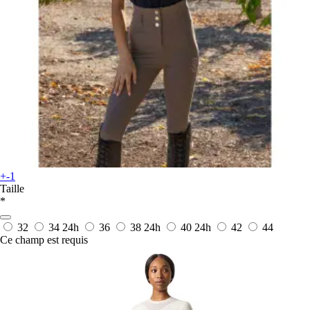
+-1
Taille
*
32
34
24h
36
38
24h
40
24h
42
44
Ce champ est requis