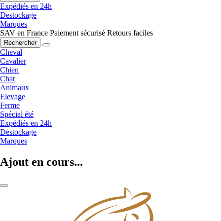
Expédiés en 24h
Destockage
Marques
SAV en France
Paiement sécurisé
Retours faciles
Rechercher
Cheval
Cavalier
Chien
Chat
Animaux
Elevage
Ferme
Spécial été
Expédiés en 24h
Destockage
Marques
Ajout en cours...