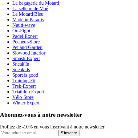
La bagagerie du Motard
La sellerie de Maé
Le Motard Bleu
Made in Paradis
Nauti-wave
On-Fight
Padel-Expert
Pecheur-Store
Pet and Garden
Slowood Interior
Smash-Expert
Sneak'In
Sneakids
Sport is good
Training-Fit
Trek-Expert
Triathlon Expert
Vélo-Store
Winter Expert
Abonnez-vous à notre newsletter
Profitez de -10% en vous inscrivant à notre newsletter
S'inscrire