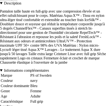
Description
Pantalon taille haute en full-grip avec une compression élevée et un
effet rafraîchissant pour le corps. Matériau Aqua-X™ - Tissu en nylon
ultra-léger tissé confortable et extensible au toucher frais IceSilk™ -
Doublure douce et soyeuse qui réduit la température corporelle jusqu'à
5 degrés ChannelFlex™ - Canaux superfins tissés à stretch bi-
directionnel pour une gestion de l'humidité circulante RepelTech™ -
Résistant à l'abrasion et repousse les poils et la saleté FreshLock™ -
Résistant aux odeurs et antimicrobien UltraUV™ - Protection
maximale UPF 50+ contre 98% des UVA Matériau : Nylon micro-
Lycra® léger tissé Aqua-X™ Lavages - Le traitement Aqua X dure
jusqu'à 50 lavages Taille extra large Ceinture Lisse avec full grip Sèche
rapidement Logo en cristaux Fermeture éclair et crochet de marque
Chaussette élastique à l'ouverture de la jambe
Informations complémentaires
Marque
PS of Sweden
Couleur
navy
Couleur dominante
Bleu
Genre
Femme
Age
Adulte
Caractéristique
Full grip