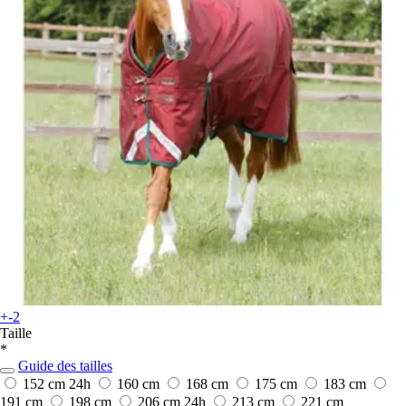
+-2
Taille
*
Guide des tailles
152 cm
24h
160 cm
168 cm
175 cm
183 cm
191 cm
198 cm
206 cm
24h
213 cm
221 cm