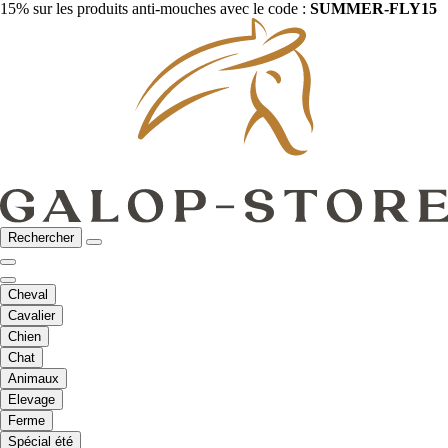
15% sur les produits anti-mouches avec le code :
SUMMER-FLY15
Rechercher
Cheval
Cavalier
Chien
Chat
Animaux
Elevage
Ferme
Spécial été