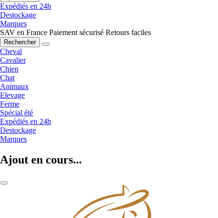
Expédiés en 24h
Destockage
Marques
SAV en France
Paiement sécurisé
Retours faciles
Rechercher
Cheval
Cavalier
Chien
Chat
Animaux
Elevage
Ferme
Spécial été
Expédiés en 24h
Destockage
Marques
Ajout en cours...