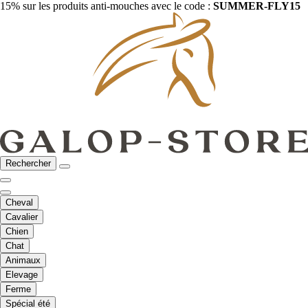
15% sur les produits anti-mouches avec le code :
SUMMER-FLY15
Rechercher
Cheval
Cavalier
Chien
Chat
Animaux
Elevage
Ferme
Spécial été