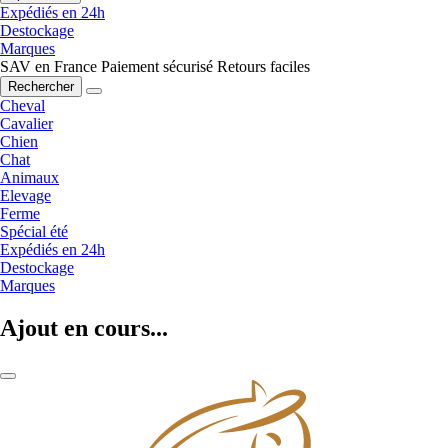
Expédiés en 24h
Destockage
Marques
SAV en France
Paiement sécurisé
Retours faciles
Rechercher
Cheval
Cavalier
Chien
Chat
Animaux
Elevage
Ferme
Spécial été
Expédiés en 24h
Destockage
Marques
Ajout en cours...