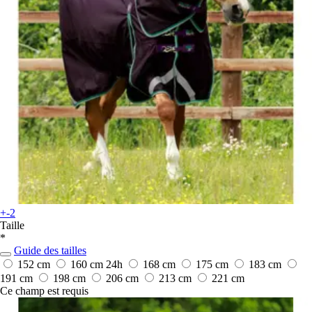
+-2
Taille
*
Guide des tailles
152 cm
160 cm
24h
168 cm
175 cm
183 cm
191 cm
198 cm
206 cm
213 cm
221 cm
Ce champ est requis