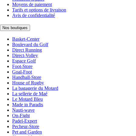
Moyens de paiement
Tarifs et options de livraison
Avis de confidentialité
Nos boutiques
Basket-Center
Boulevard du Golf
Direct Running
Direct-Volley
Espace Golf
Foot-Store
Goal-Foot
Handball-Store
House of Rugby
La bagagerie du Motard
La sellerie de Maé
Le Motard Bleu
Made in Paradis
Nauti-wave
On-Fight
Padel-Expert
Pecheur-Store
Pet and Garden