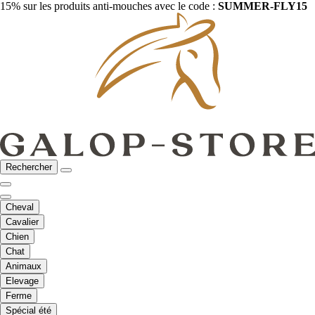
15% sur les produits anti-mouches avec le code :
SUMMER-FLY15
Rechercher
Cheval
Cavalier
Chien
Chat
Animaux
Elevage
Ferme
Spécial été