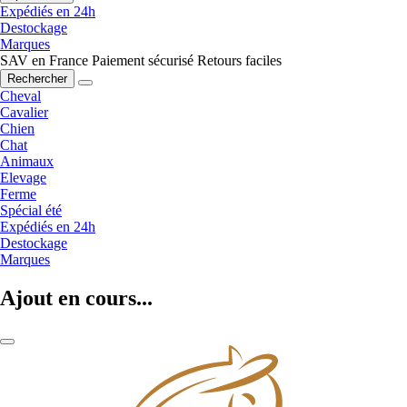
Expédiés en 24h
Destockage
Marques
SAV en France
Paiement sécurisé
Retours faciles
Rechercher
Cheval
Cavalier
Chien
Chat
Animaux
Elevage
Ferme
Spécial été
Expédiés en 24h
Destockage
Marques
Ajout en cours...