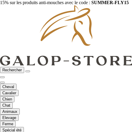
15% sur les produits anti-mouches avec le code :
SUMMER-FLY15
Rechercher
Cheval
Cavalier
Chien
Chat
Animaux
Elevage
Ferme
Spécial été