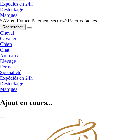
Expédiés en 24h
Destockage
Marques
SAV en France
Paiement sécurisé
Retours faciles
Rechercher
Cheval
Cavalier
Chien
Chat
Animaux
Elevage
Ferme
Spécial été
Expédiés en 24h
Destockage
Marques
Ajout en cours...