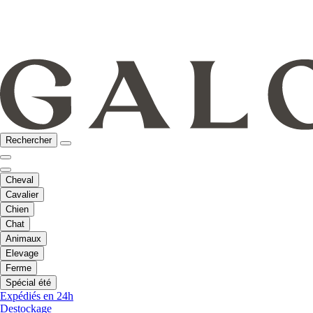
Rechercher
Cheval
Cavalier
Chien
Chat
Animaux
Elevage
Ferme
Spécial été
Expédiés en 24h
Destockage