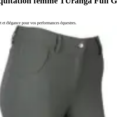
quitation femme TUranga Full G
t et élégance pour vos performances équestres.