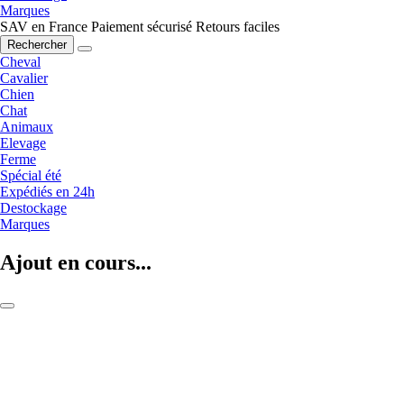
Marques
SAV en France
Paiement sécurisé
Retours faciles
Rechercher
Cheval
Cavalier
Chien
Chat
Animaux
Elevage
Ferme
Spécial été
Expédiés en 24h
Destockage
Marques
Ajout en cours...