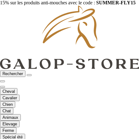
15% sur les produits anti-mouches avec le code :
SUMMER-FLY15
Rechercher
Cheval
Cavalier
Chien
Chat
Animaux
Elevage
Ferme
Spécial été