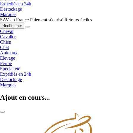
Expédiés en 24h
Destockage
Marques
SAV en France
Paiement sécurisé
Retours faciles
Rechercher
Cheval
Cavalier
Chien
Chat
Animaux
Elevage
Ferme
Spécial été
Expédiés en 24h
Destockage
Marques
Ajout en cours...