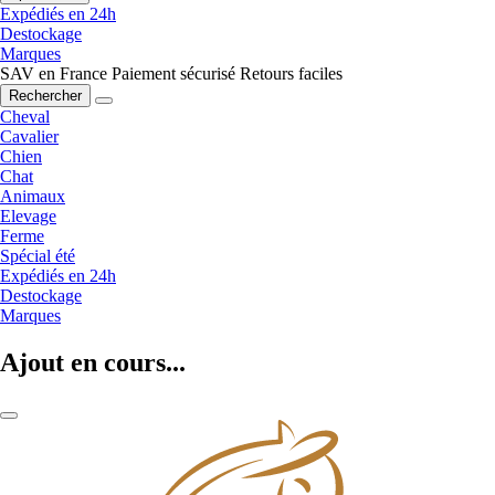
Expédiés en 24h
Destockage
Marques
SAV en France
Paiement sécurisé
Retours faciles
Rechercher
Cheval
Cavalier
Chien
Chat
Animaux
Elevage
Ferme
Spécial été
Expédiés en 24h
Destockage
Marques
Ajout en cours...