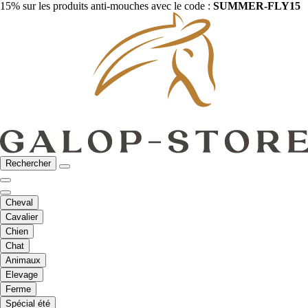
15% sur les produits anti-mouches avec le code :
SUMMER-FLY15
Rechercher
Cheval
Cavalier
Chien
Chat
Animaux
Elevage
Ferme
Spécial été