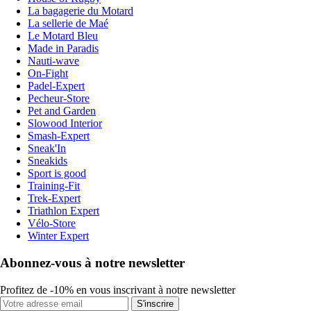
La bagagerie du Motard
La sellerie de Maé
Le Motard Bleu
Made in Paradis
Nauti-wave
On-Fight
Padel-Expert
Pecheur-Store
Pet and Garden
Slowood Interior
Smash-Expert
Sneak'In
Sneakids
Sport is good
Training-Fit
Trek-Expert
Triathlon Expert
Vélo-Store
Winter Expert
Abonnez-vous à notre newsletter
Profitez de -10% en vous inscrivant à notre newsletter
S'inscrire