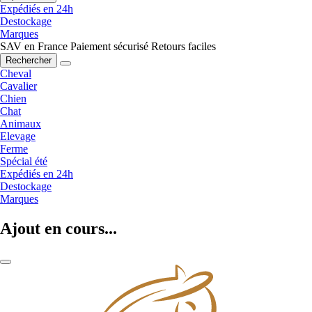
Expédiés en 24h
Destockage
Marques
SAV en France
Paiement sécurisé
Retours faciles
Rechercher
Cheval
Cavalier
Chien
Chat
Animaux
Elevage
Ferme
Spécial été
Expédiés en 24h
Destockage
Marques
Ajout en cours...