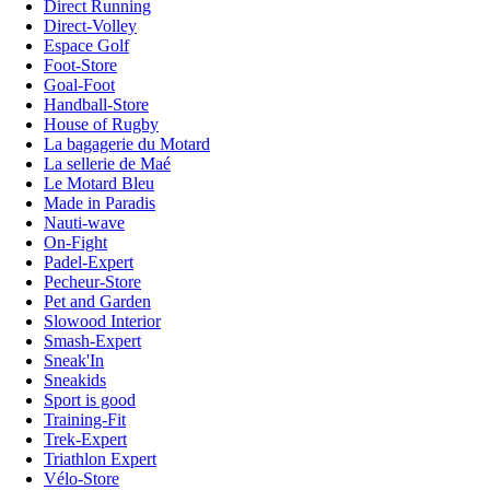
Direct Running
Direct-Volley
Espace Golf
Foot-Store
Goal-Foot
Handball-Store
House of Rugby
La bagagerie du Motard
La sellerie de Maé
Le Motard Bleu
Made in Paradis
Nauti-wave
On-Fight
Padel-Expert
Pecheur-Store
Pet and Garden
Slowood Interior
Smash-Expert
Sneak'In
Sneakids
Sport is good
Training-Fit
Trek-Expert
Triathlon Expert
Vélo-Store