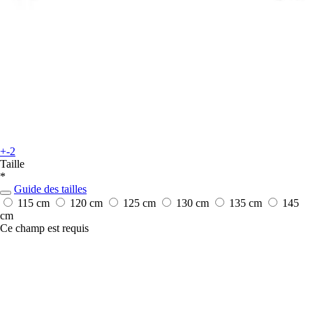
+-2
Taille
*
Guide des tailles
115 cm
120 cm
125 cm
130 cm
135 cm
145
cm
Ce champ est requis