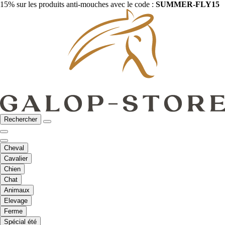
15% sur les produits anti-mouches avec le code :
SUMMER-FLY15
Rechercher
Cheval
Cavalier
Chien
Chat
Animaux
Elevage
Ferme
Spécial été