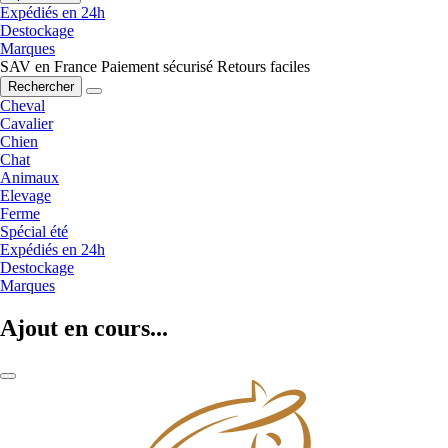
Expédiés en 24h
Destockage
Marques
SAV en France
Paiement sécurisé
Retours faciles
Rechercher
Cheval
Cavalier
Chien
Chat
Animaux
Elevage
Ferme
Spécial été
Expédiés en 24h
Destockage
Marques
Ajout en cours...