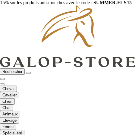
15% sur les produits anti-mouches avec le code :
SUMMER-FLY15
Rechercher
Cheval
Cavalier
Chien
Chat
Animaux
Elevage
Ferme
Spécial été