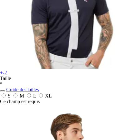
+-2
Taille
*
Guide des tailles
S
M
L
XL
Ce champ est requis