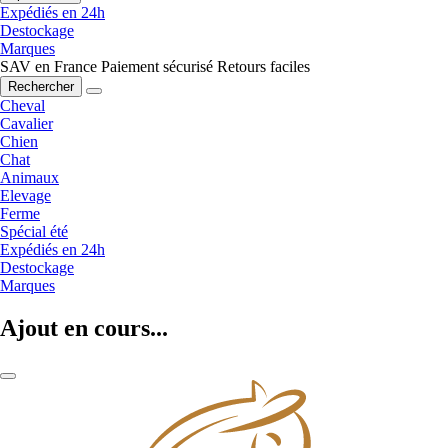
Expédiés en 24h
Destockage
Marques
SAV en France
Paiement sécurisé
Retours faciles
Rechercher
Cheval
Cavalier
Chien
Chat
Animaux
Elevage
Ferme
Spécial été
Expédiés en 24h
Destockage
Marques
Ajout en cours...