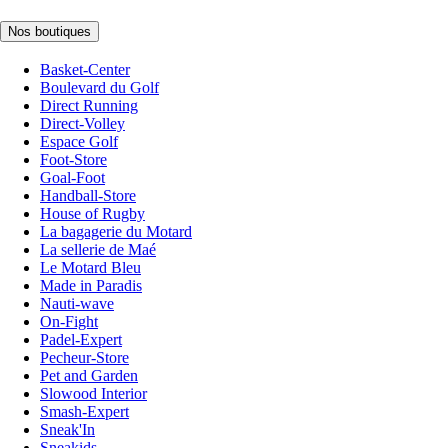
Nos boutiques
Basket-Center
Boulevard du Golf
Direct Running
Direct-Volley
Espace Golf
Foot-Store
Goal-Foot
Handball-Store
House of Rugby
La bagagerie du Motard
La sellerie de Maé
Le Motard Bleu
Made in Paradis
Nauti-wave
On-Fight
Padel-Expert
Pecheur-Store
Pet and Garden
Slowood Interior
Smash-Expert
Sneak'In
Sneakids