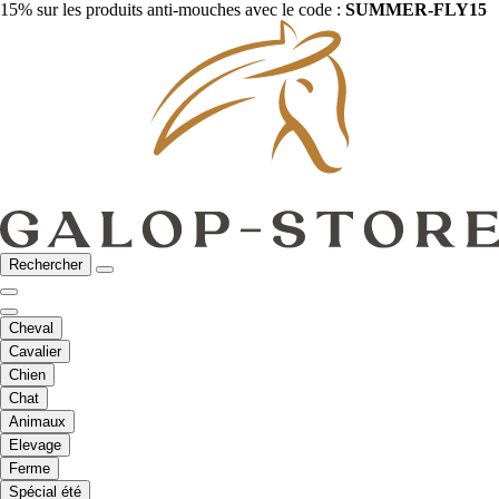
15% sur les produits anti-mouches avec le code :
SUMMER-FLY15
Rechercher
Cheval
Cavalier
Chien
Chat
Animaux
Elevage
Ferme
Spécial été