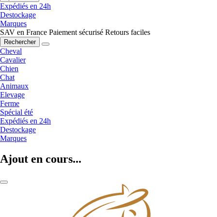
Expédiés en 24h
Destockage
Marques
SAV en France
Paiement sécurisé
Retours faciles
Rechercher
Cheval
Cavalier
Chien
Chat
Animaux
Elevage
Ferme
Spécial été
Expédiés en 24h
Destockage
Marques
Ajout en cours...