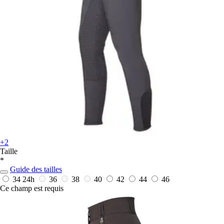
+2
Taille
*
Guide des tailles
34
24h
36
38
40
42
44
46
Ce champ est requis