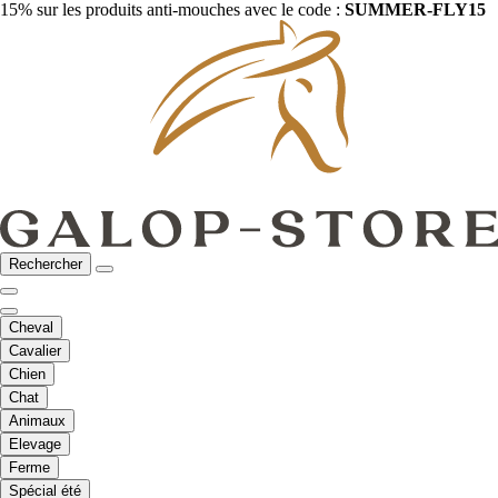
15% sur les produits anti-mouches avec le code :
SUMMER-FLY15
Rechercher
Cheval
Cavalier
Chien
Chat
Animaux
Elevage
Ferme
Spécial été