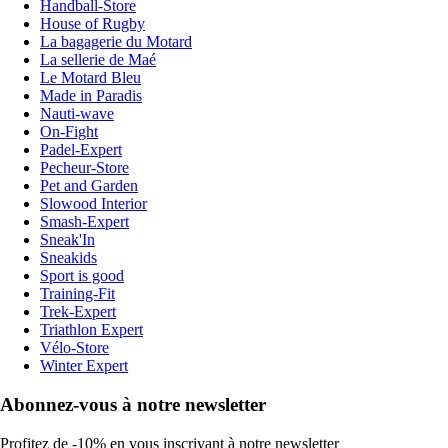
Handball-Store
House of Rugby
La bagagerie du Motard
La sellerie de Maé
Le Motard Bleu
Made in Paradis
Nauti-wave
On-Fight
Padel-Expert
Pecheur-Store
Pet and Garden
Slowood Interior
Smash-Expert
Sneak'In
Sneakids
Sport is good
Training-Fit
Trek-Expert
Triathlon Expert
Vélo-Store
Winter Expert
Abonnez-vous à notre newsletter
Profitez de -10% en vous inscrivant à notre newsletter