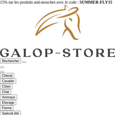
15% sur les produits anti-mouches avec le code :
SUMMER-FLY15
Rechercher
Cheval
Cavalier
Chien
Chat
Animaux
Elevage
Ferme
Spécial été