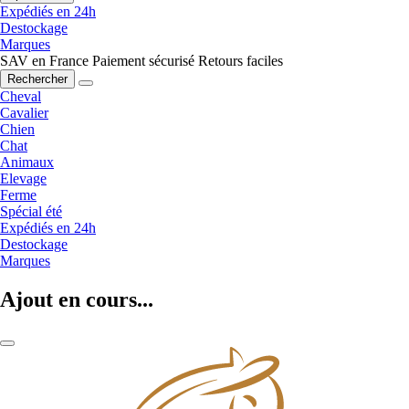
Expédiés en 24h
Destockage
Marques
SAV en France
Paiement sécurisé
Retours faciles
Rechercher
Cheval
Cavalier
Chien
Chat
Animaux
Elevage
Ferme
Spécial été
Expédiés en 24h
Destockage
Marques
Ajout en cours...