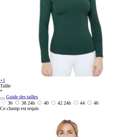
+1
Taille
*
Guide des tailles
36
38
24h
40
42
24h
44
46
Ce champ est requis