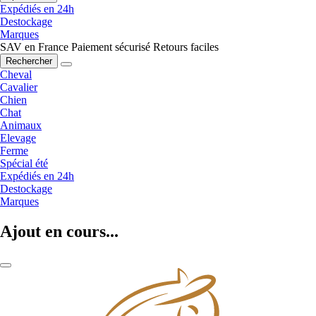
Expédiés en 24h
Destockage
Marques
SAV en France
Paiement sécurisé
Retours faciles
Rechercher
Cheval
Cavalier
Chien
Chat
Animaux
Elevage
Ferme
Spécial été
Expédiés en 24h
Destockage
Marques
Ajout en cours...