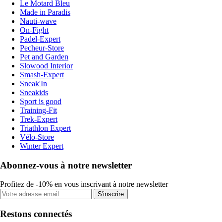
Le Motard Bleu
Made in Paradis
Nauti-wave
On-Fight
Padel-Expert
Pecheur-Store
Pet and Garden
Slowood Interior
Smash-Expert
Sneak'In
Sneakids
Sport is good
Training-Fit
Trek-Expert
Triathlon Expert
Vélo-Store
Winter Expert
Abonnez-vous à notre newsletter
Profitez de -10% en vous inscrivant à notre newsletter
S'inscrire
Restons connectés