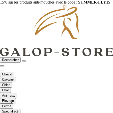
15% sur les produits anti-mouches avec le code :
SUMMER-FLY15
Rechercher
Cheval
Cavalier
Chien
Chat
Animaux
Elevage
Ferme
Spécial été