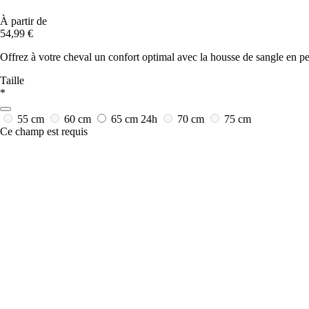
À partir de
54,99 €
Offrez à votre cheval un confort optimal avec la housse de sangle en 
Taille
*
55 cm
60 cm
65 cm
24h
70 cm
75 cm
Ce champ est requis