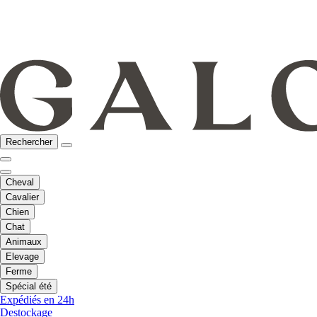
Rechercher
Cheval
Cavalier
Chien
Chat
Animaux
Elevage
Ferme
Spécial été
Expédiés en 24h
Destockage