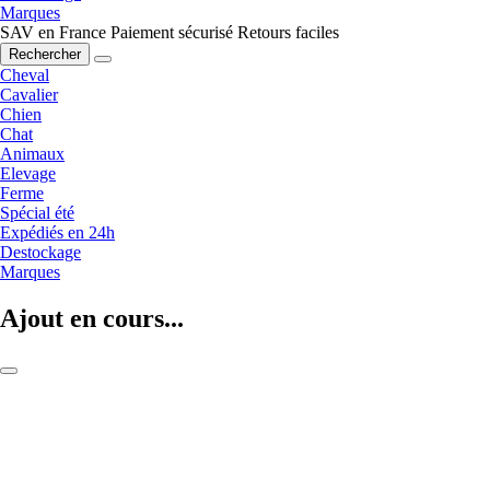
Marques
SAV en France
Paiement sécurisé
Retours faciles
Rechercher
Cheval
Cavalier
Chien
Chat
Animaux
Elevage
Ferme
Spécial été
Expédiés en 24h
Destockage
Marques
Ajout en cours...