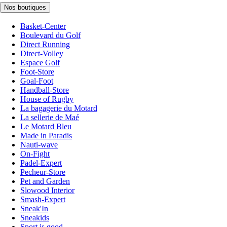
Nos boutiques
Basket-Center
Boulevard du Golf
Direct Running
Direct-Volley
Espace Golf
Foot-Store
Goal-Foot
Handball-Store
House of Rugby
La bagagerie du Motard
La sellerie de Maé
Le Motard Bleu
Made in Paradis
Nauti-wave
On-Fight
Padel-Expert
Pecheur-Store
Pet and Garden
Slowood Interior
Smash-Expert
Sneak'In
Sneakids
Sport is good