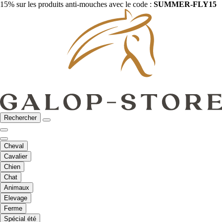
15% sur les produits anti-mouches avec le code :
SUMMER-FLY15
Rechercher
Cheval
Cavalier
Chien
Chat
Animaux
Elevage
Ferme
Spécial été