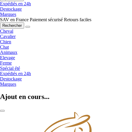
Expédiés en 24h
Destockage
Marques
SAV en France
Paiement sécurisé
Retours faciles
Rechercher
Cheval
Cavalier
Chien
Chat
Animaux
Elevage
Ferme
Spécial été
Expédiés en 24h
Destockage
Marques
Ajout en cours...