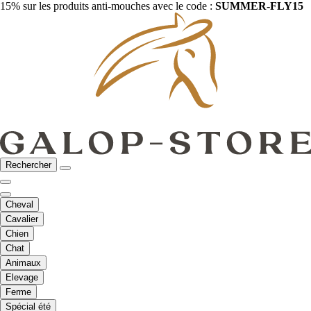
15% sur les produits anti-mouches avec le code :
SUMMER-FLY15
Rechercher
Cheval
Cavalier
Chien
Chat
Animaux
Elevage
Ferme
Spécial été