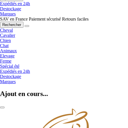
Expédiés en 24h
Destockage
Marques
SAV en France
Paiement sécurisé
Retours faciles
Rechercher
Cheval
Cavalier
Chien
Chat
Animaux
Elevage
Ferme
Spécial été
Expédiés en 24h
Destockage
Marques
Ajout en cours...