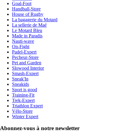
Goal-Foot
Handball-Store
House of Rugby
La bagagerie du Motard
La sellerie de Maé
Le Motard Bleu
Made in Paradis
Nauti-wave
On-Fight
Padel-Expert
Pecheur-Store
Pet and Garden
Slowood Interior
Smash-Expert
Sneak'In
Sneakids
Sport is good
Training-Fit
Trek-Expert
Triathlon Expert
Vélo-Store
Winter Expert
Abonnez-vous à notre newsletter