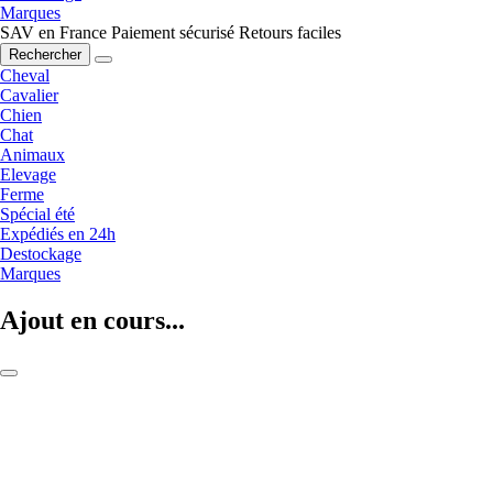
Marques
SAV en France
Paiement sécurisé
Retours faciles
Rechercher
Cheval
Cavalier
Chien
Chat
Animaux
Elevage
Ferme
Spécial été
Expédiés en 24h
Destockage
Marques
Ajout en cours...