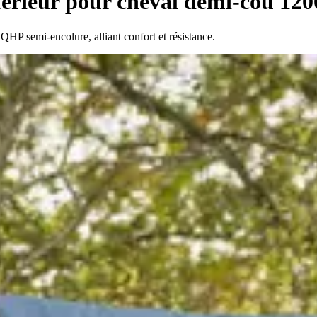
érieur pour cheval demi-cou 12
 QHP semi-encolure, alliant confort et résistance.