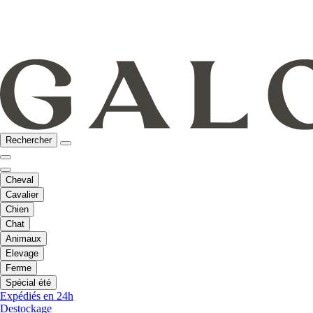
Rechercher
Cheval
Cavalier
Chien
Chat
Animaux
Elevage
Ferme
Spécial été
Expédiés en 24h
Destockage