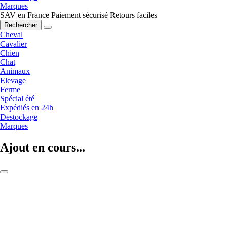
Marques
SAV en France
Paiement sécurisé
Retours faciles
Rechercher
Cheval
Cavalier
Chien
Chat
Animaux
Elevage
Ferme
Spécial été
Expédiés en 24h
Destockage
Marques
Ajout en cours...