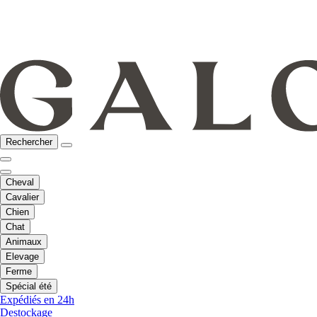
Rechercher
Cheval
Cavalier
Chien
Chat
Animaux
Elevage
Ferme
Spécial été
Expédiés en 24h
Destockage