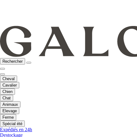
Rechercher
Cheval
Cavalier
Chien
Chat
Animaux
Elevage
Ferme
Spécial été
Expédiés en 24h
Destockage