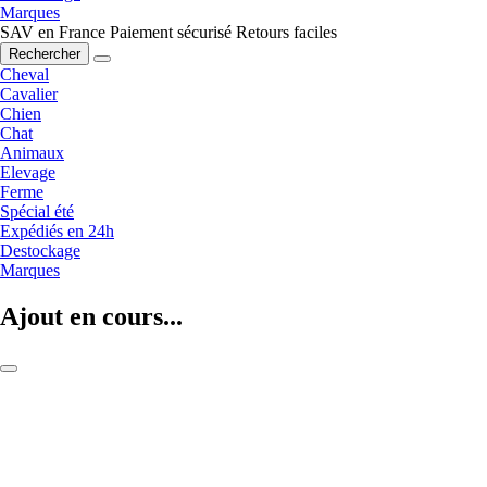
Marques
SAV en France
Paiement sécurisé
Retours faciles
Rechercher
Cheval
Cavalier
Chien
Chat
Animaux
Elevage
Ferme
Spécial été
Expédiés en 24h
Destockage
Marques
Ajout en cours...