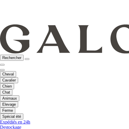
Rechercher
Cheval
Cavalier
Chien
Chat
Animaux
Elevage
Ferme
Spécial été
Expédiés en 24h
Destockage