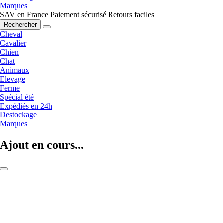
Marques
SAV en France
Paiement sécurisé
Retours faciles
Rechercher
Cheval
Cavalier
Chien
Chat
Animaux
Elevage
Ferme
Spécial été
Expédiés en 24h
Destockage
Marques
Ajout en cours...