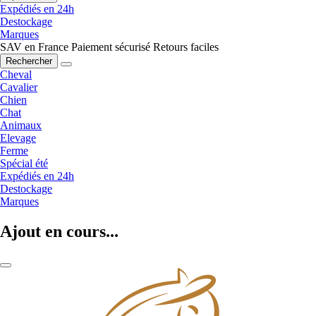
Expédiés en 24h
Destockage
Marques
SAV en France
Paiement sécurisé
Retours faciles
Rechercher
Cheval
Cavalier
Chien
Chat
Animaux
Elevage
Ferme
Spécial été
Expédiés en 24h
Destockage
Marques
Ajout en cours...