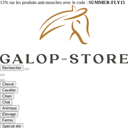
15% sur les produits anti-mouches avec le code :
SUMMER-FLY15
Rechercher
Cheval
Cavalier
Chien
Chat
Animaux
Elevage
Ferme
Spécial été