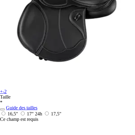
+-2
Taille
*
Guide des tailles
16,5"
17"
24h
17,5"
Ce champ est requis