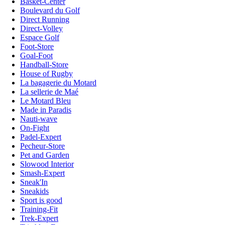
Basket-Center
Boulevard du Golf
Direct Running
Direct-Volley
Espace Golf
Foot-Store
Goal-Foot
Handball-Store
House of Rugby
La bagagerie du Motard
La sellerie de Maé
Le Motard Bleu
Made in Paradis
Nauti-wave
On-Fight
Padel-Expert
Pecheur-Store
Pet and Garden
Slowood Interior
Smash-Expert
Sneak'In
Sneakids
Sport is good
Training-Fit
Trek-Expert