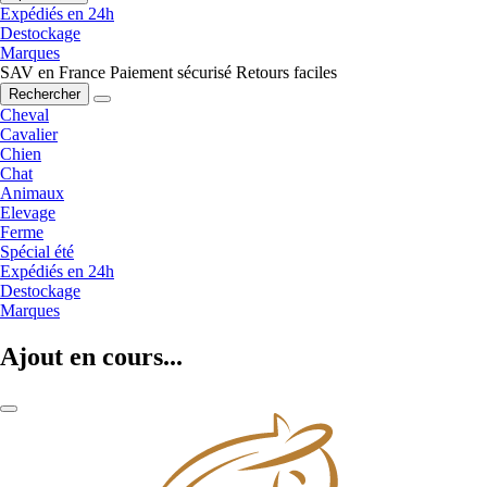
Expédiés en 24h
Destockage
Marques
SAV en France
Paiement sécurisé
Retours faciles
Rechercher
Cheval
Cavalier
Chien
Chat
Animaux
Elevage
Ferme
Spécial été
Expédiés en 24h
Destockage
Marques
Ajout en cours...