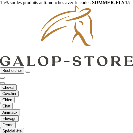
15% sur les produits anti-mouches avec le code :
SUMMER-FLY15
Rechercher
Cheval
Cavalier
Chien
Chat
Animaux
Elevage
Ferme
Spécial été