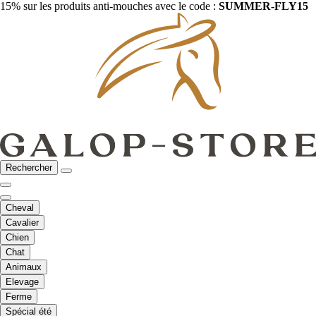
15% sur les produits anti-mouches avec le code :
SUMMER-FLY15
Rechercher
Cheval
Cavalier
Chien
Chat
Animaux
Elevage
Ferme
Spécial été