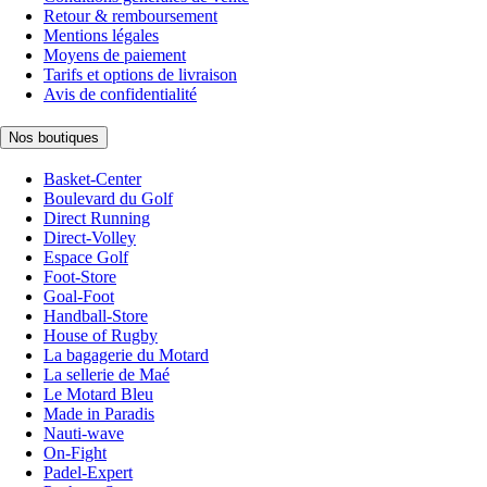
Retour & remboursement
Mentions légales
Moyens de paiement
Tarifs et options de livraison
Avis de confidentialité
Nos boutiques
Basket-Center
Boulevard du Golf
Direct Running
Direct-Volley
Espace Golf
Foot-Store
Goal-Foot
Handball-Store
House of Rugby
La bagagerie du Motard
La sellerie de Maé
Le Motard Bleu
Made in Paradis
Nauti-wave
On-Fight
Padel-Expert