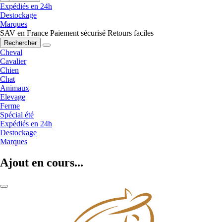
Expédiés en 24h
Destockage
Marques
SAV en France
Paiement sécurisé
Retours faciles
Rechercher
Cheval
Cavalier
Chien
Chat
Animaux
Elevage
Ferme
Spécial été
Expédiés en 24h
Destockage
Marques
Ajout en cours...