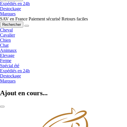
Expédiés en 24h
Destockage
Marques
SAV en France
Paiement sécurisé
Retours faciles
Rechercher
Cheval
Cavalier
Chien
Chat
Animaux
Elevage
Ferme
Spécial été
Expédiés en 24h
Destockage
Marques
Ajout en cours...