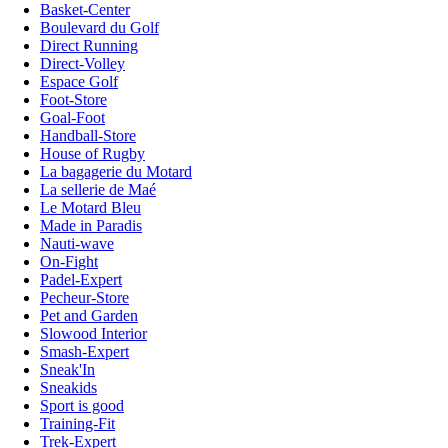
Basket-Center
Boulevard du Golf
Direct Running
Direct-Volley
Espace Golf
Foot-Store
Goal-Foot
Handball-Store
House of Rugby
La bagagerie du Motard
La sellerie de Maé
Le Motard Bleu
Made in Paradis
Nauti-wave
On-Fight
Padel-Expert
Pecheur-Store
Pet and Garden
Slowood Interior
Smash-Expert
Sneak'In
Sneakids
Sport is good
Training-Fit
Trek-Expert