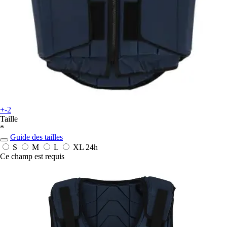
+-2
Taille
*
Guide des tailles
S
M
L
XL
24h
Ce champ est requis