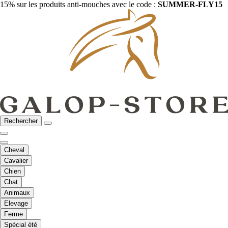
15% sur les produits anti-mouches avec le code :
SUMMER-FLY15
Rechercher
Cheval
Cavalier
Chien
Chat
Animaux
Elevage
Ferme
Spécial été