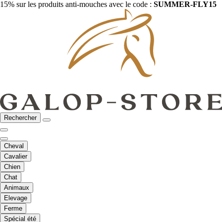
15% sur les produits anti-mouches avec le code :
SUMMER-FLY15
Rechercher
Cheval
Cavalier
Chien
Chat
Animaux
Elevage
Ferme
Spécial été