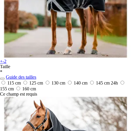
+-2
Taille
*
Guide des tailles
115 cm
125 cm
130 cm
140 cm
145 cm
24h
155 cm
160 cm
Ce champ est requis