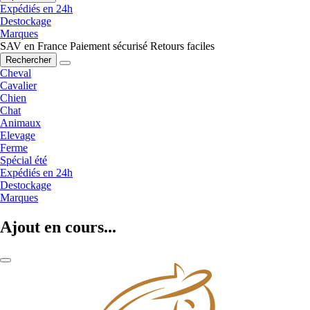
Expédiés en 24h
Destockage
Marques
SAV en France
Paiement sécurisé
Retours faciles
Rechercher
Cheval
Cavalier
Chien
Chat
Animaux
Elevage
Ferme
Spécial été
Expédiés en 24h
Destockage
Marques
Ajout en cours...