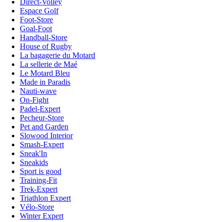
Direct-Volley
Espace Golf
Foot-Store
Goal-Foot
Handball-Store
House of Rugby
La bagagerie du Motard
La sellerie de Maé
Le Motard Bleu
Made in Paradis
Nauti-wave
On-Fight
Padel-Expert
Pecheur-Store
Pet and Garden
Slowood Interior
Smash-Expert
Sneak'In
Sneakids
Sport is good
Training-Fit
Trek-Expert
Triathlon Expert
Vélo-Store
Winter Expert