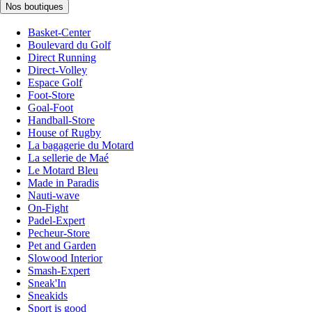
Nos boutiques
Basket-Center
Boulevard du Golf
Direct Running
Direct-Volley
Espace Golf
Foot-Store
Goal-Foot
Handball-Store
House of Rugby
La bagagerie du Motard
La sellerie de Maé
Le Motard Bleu
Made in Paradis
Nauti-wave
On-Fight
Padel-Expert
Pecheur-Store
Pet and Garden
Slowood Interior
Smash-Expert
Sneak'In
Sneakids
Sport is good