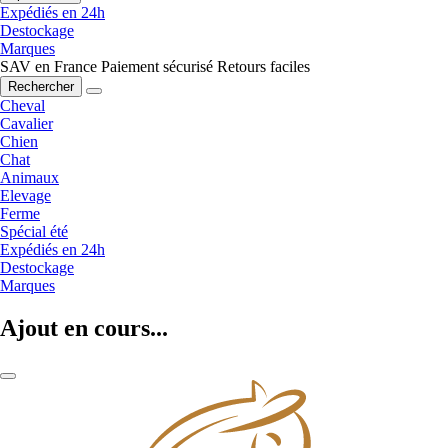
Expédiés en 24h
Destockage
Marques
SAV en France
Paiement sécurisé
Retours faciles
Rechercher
Cheval
Cavalier
Chien
Chat
Animaux
Elevage
Ferme
Spécial été
Expédiés en 24h
Destockage
Marques
Ajout en cours...