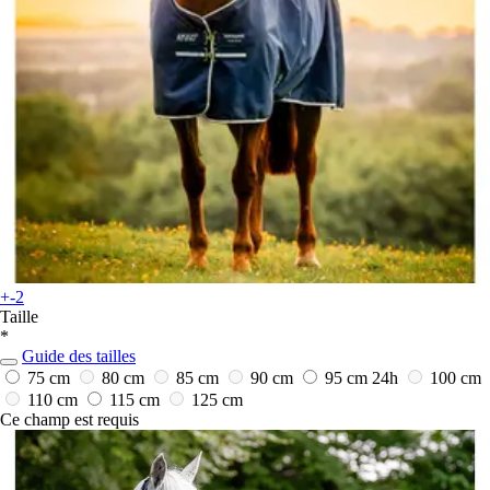
+-2
Taille
*
Guide des tailles
75 cm
80 cm
85 cm
90 cm
95 cm
24h
100 cm
110 cm
115 cm
125 cm
Ce champ est requis