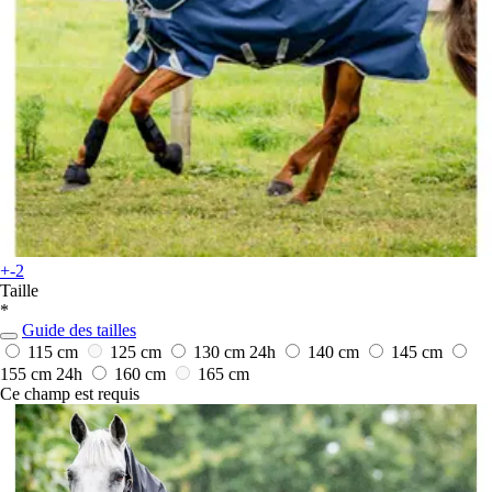
+-2
Taille
*
Guide des tailles
115 cm
125 cm
130 cm
24h
140 cm
145 cm
155 cm
24h
160 cm
165 cm
Ce champ est requis