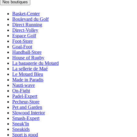
Nos boutiques
Basket-Center
Boulevard du Golf
Direct Running
Direct-Volley
Espace Golf
Foot-Store
Goal-Foot
Handball-Store
House of Rugby
La bagagerie du Motard
La sellerie de Maé
Le Motard Bleu
Made in Paradis
Nauti-wave
On-Fight
Padel-Expert
Pecheur-Store
Pet and Garden
Slowood Interior
Smash-Expert
Sneak'In
Sneakids
Sport is good