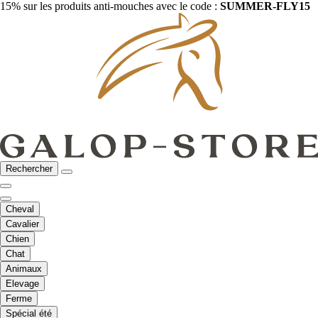
15% sur les produits anti-mouches avec le code :
SUMMER-FLY15
Rechercher
Cheval
Cavalier
Chien
Chat
Animaux
Elevage
Ferme
Spécial été