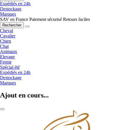
Expédiés en 24h
Destockage
Marques
SAV en France
Paiement sécurisé
Retours faciles
Rechercher
Cheval
Cavalier
Chien
Chat
Animaux
Elevage
Ferme
Spécial été
Expédiés en 24h
Destockage
Marques
Ajout en cours...