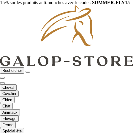
15% sur les produits anti-mouches avec le code :
SUMMER-FLY15
Rechercher
Cheval
Cavalier
Chien
Chat
Animaux
Elevage
Ferme
Spécial été