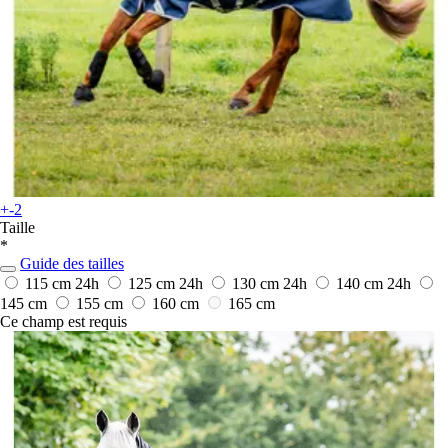
+-2
Taille
*
Guide des tailles
115 cm
24h
125 cm
24h
130 cm
24h
140 cm
24h
145 cm
155 cm
160 cm
165 cm
Ce champ est requis