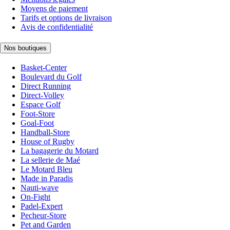
Moyens de paiement
Tarifs et options de livraison
Avis de confidentialité
Nos boutiques
Basket-Center
Boulevard du Golf
Direct Running
Direct-Volley
Espace Golf
Foot-Store
Goal-Foot
Handball-Store
House of Rugby
La bagagerie du Motard
La sellerie de Maé
Le Motard Bleu
Made in Paradis
Nauti-wave
On-Fight
Padel-Expert
Pecheur-Store
Pet and Garden