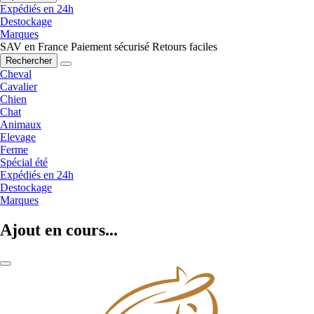
Expédiés en 24h
Destockage
Marques
SAV en France
Paiement sécurisé
Retours faciles
Rechercher
Cheval
Cavalier
Chien
Chat
Animaux
Elevage
Ferme
Spécial été
Expédiés en 24h
Destockage
Marques
Ajout en cours...