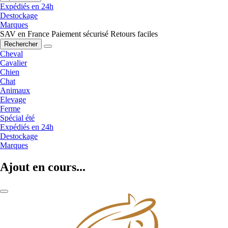
Expédiés en 24h
Destockage
Marques
SAV en France
Paiement sécurisé
Retours faciles
Rechercher
Cheval
Cavalier
Chien
Chat
Animaux
Elevage
Ferme
Spécial été
Expédiés en 24h
Destockage
Marques
Ajout en cours...