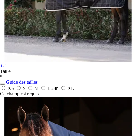
+-2
Taille
*
Guide des tailles
XS
S
M
L
24h
XL
Ce champ est requis