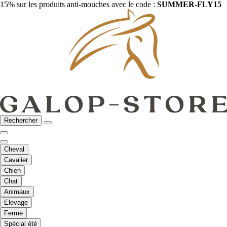
15% sur les produits anti-mouches avec le code :
SUMMER-FLY15
Rechercher
Cheval
Cavalier
Chien
Chat
Animaux
Elevage
Ferme
Spécial été