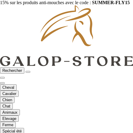
15% sur les produits anti-mouches avec le code :
SUMMER-FLY15
Rechercher
Cheval
Cavalier
Chien
Chat
Animaux
Elevage
Ferme
Spécial été