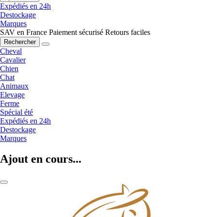
Expédiés en 24h
Destockage
Marques
SAV en France
Paiement sécurisé
Retours faciles
Rechercher
Cheval
Cavalier
Chien
Chat
Animaux
Elevage
Ferme
Spécial été
Expédiés en 24h
Destockage
Marques
Ajout en cours...