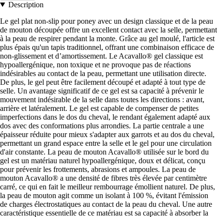
Description
Le gel plat non-slip pour poney avec un design classique et de la peau
de mouton découpée offre un excellent contact avec la selle, permettant
à la peau de respirer pendant la monte. Grâce au gel moulé, l'article est
plus épais qu'un tapis traditionnel, offrant une combinaison efficace de
non-glissement et d’amortissement. Le Acavallo® gel classique est
hypoallergénique, non toxique et ne provoque pas de réactions
indésirables au contact de la peau, permettant une utilisation directe.
De plus, le gel peut être facilement découpé et adapté à tout type de
selle. Un avantage significatif de ce gel est sa capacité à prévenir le
mouvement indésirable de la selle dans toutes les directions : avant,
arrière et latéralement. Le gel est capable de compenser de petites
imperfections dans le dos du cheval, le rendant également adapté aux
dos avec des conformations plus arrondies. La partie centrale a une
épaisseur réduite pour mieux s'adapter aux garrots et au dos du cheval,
permettant un grand espace entre la selle et le gel pour une circulation
d'air constante. La peau de mouton Acavallo® utilisée sur le bord du
gel est un matériau naturel hypoallergénique, doux et délicat, conçu
pour prévenir les frottements, abrasions et ampoules. La peau de
mouton Acavallo® a une densité de fibres très élevée par centimètre
carré, ce qui en fait le meilleur rembourrage émollient naturel. De plus,
la peau de mouton agit comme un isolant à 100 %, évitant l'émission
de charges électrostatiques au contact de la peau du cheval. Une autre
caractéristique essentielle de ce matériau est sa capacité à absorber la