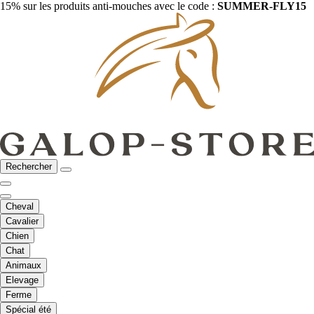
15% sur les produits anti-mouches avec le code :
SUMMER-FLY15
Rechercher
Cheval
Cavalier
Chien
Chat
Animaux
Elevage
Ferme
Spécial été