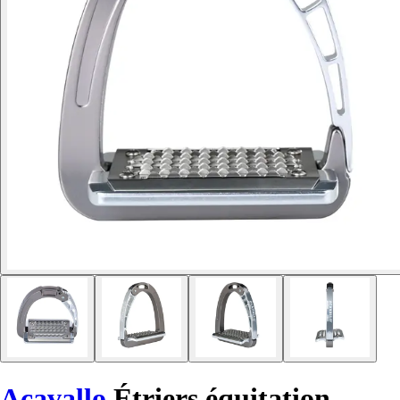
Acavallo
Étriers équitation