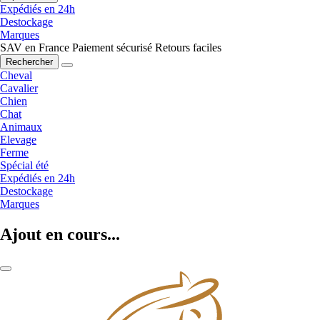
Expédiés en 24h
Destockage
Marques
SAV en France
Paiement sécurisé
Retours faciles
Rechercher
Cheval
Cavalier
Chien
Chat
Animaux
Elevage
Ferme
Spécial été
Expédiés en 24h
Destockage
Marques
Ajout en cours...