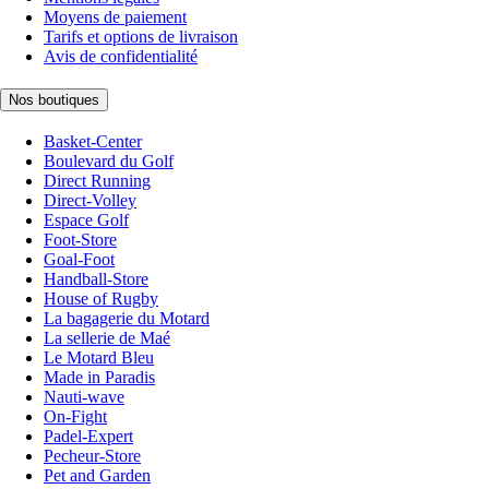
Moyens de paiement
Tarifs et options de livraison
Avis de confidentialité
Nos boutiques
Basket-Center
Boulevard du Golf
Direct Running
Direct-Volley
Espace Golf
Foot-Store
Goal-Foot
Handball-Store
House of Rugby
La bagagerie du Motard
La sellerie de Maé
Le Motard Bleu
Made in Paradis
Nauti-wave
On-Fight
Padel-Expert
Pecheur-Store
Pet and Garden