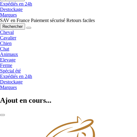
Expédiés en 24h
Destockage
Marques
SAV en France
Paiement sécurisé
Retours faciles
Rechercher
Cheval
Cavalier
Chien
Chat
Animaux
Elevage
Ferme
Spécial été
Expédiés en 24h
Destockage
Marques
Ajout en cours...