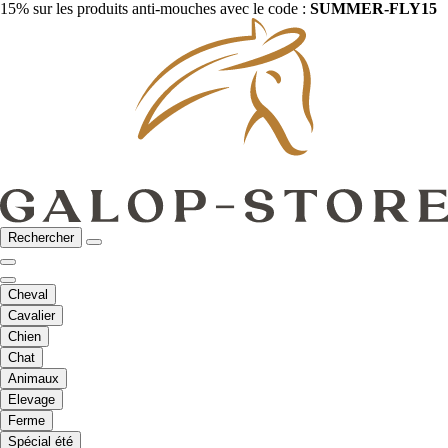
15% sur les produits anti-mouches avec le code :
SUMMER-FLY15
Rechercher
Cheval
Cavalier
Chien
Chat
Animaux
Elevage
Ferme
Spécial été