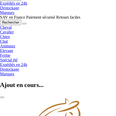
Expédiés en 24h
Destockage
Marques
SAV en France
Paiement sécurisé
Retours faciles
Rechercher
Cheval
Cavalier
Chien
Chat
Animaux
Elevage
Ferme
Spécial été
Expédiés en 24h
Destockage
Marques
Ajout en cours...