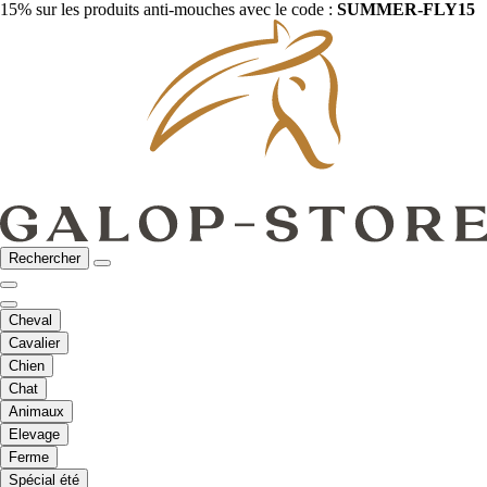
15% sur les produits anti-mouches avec le code :
SUMMER-FLY15
Rechercher
Cheval
Cavalier
Chien
Chat
Animaux
Elevage
Ferme
Spécial été