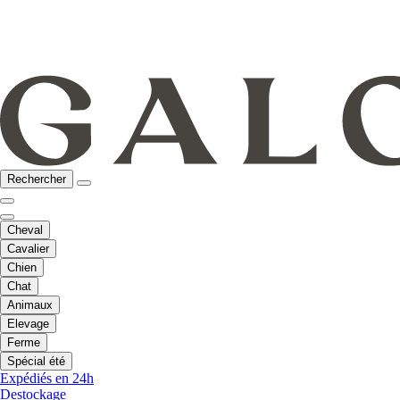
Rechercher
Cheval
Cavalier
Chien
Chat
Animaux
Elevage
Ferme
Spécial été
Expédiés en 24h
Destockage