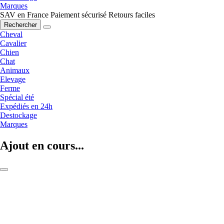
Marques
SAV en France
Paiement sécurisé
Retours faciles
Rechercher
Cheval
Cavalier
Chien
Chat
Animaux
Elevage
Ferme
Spécial été
Expédiés en 24h
Destockage
Marques
Ajout en cours...