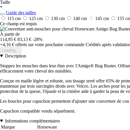
Taille
*
Guide des tailles
115 cm
125 cm
130 cm
140 cm
145 cm
155 c
Ce champ est requis
À partir de
114,95 €
83,13 €
-28%
+4,16 €
offerts sur votre prochaine commande
Crédités après validati
Loading...
Description
Stoppez les mouches dans leur élan avec l'Amigo® Bug Buster. Offrant
efficacement votre cheval des nuisibles.
Conçue en maille légère et robuste, son tissage serré offre 65% de prote
maintenue par trois surcingles droits avec Velcro. Les arches pour les ja
protection de la queue, l'épaule et la crinière aide à garder la peau de v
Les boucles pour capuchon permettent d'ajouter une couverture de cou 
Capuchon compatible vendu séparément.
Informations complémentaires
Marque
Horseware