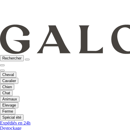
Rechercher
Cheval
Cavalier
Chien
Chat
Animaux
Elevage
Ferme
Spécial été
Expédiés en 24h
Destockage