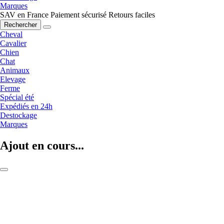
Marques
SAV en France
Paiement sécurisé
Retours faciles
Rechercher
Cheval
Cavalier
Chien
Chat
Animaux
Elevage
Ferme
Spécial été
Expédiés en 24h
Destockage
Marques
Ajout en cours...