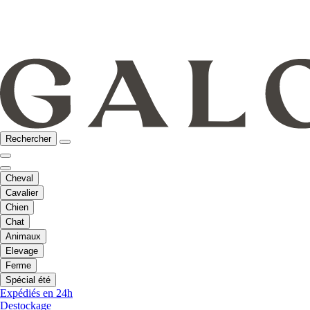
Rechercher
Cheval
Cavalier
Chien
Chat
Animaux
Elevage
Ferme
Spécial été
Expédiés en 24h
Destockage