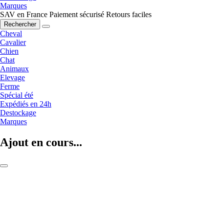
Marques
SAV en France
Paiement sécurisé
Retours faciles
Rechercher
Cheval
Cavalier
Chien
Chat
Animaux
Elevage
Ferme
Spécial été
Expédiés en 24h
Destockage
Marques
Ajout en cours...