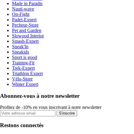
Made in Paradis
Nauti-wave
On-Fight
Padel-Expert
Pecheur-Store
Pet and Garden
Slowood Interior
Smash-Expert
Sneak'In
Sneakids
Sport is good
Training-Fit
Trek-Expert
Triathlon Expert
Vélo-Store
Winter Expert
Abonnez-vous à notre newsletter
Profitez de -10% en vous inscrivant à notre newsletter
S'inscrire
Restons connectés