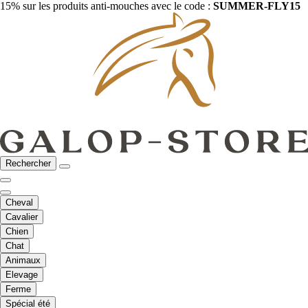
15% sur les produits anti-mouches avec le code :
SUMMER-FLY15
Rechercher
Cheval
Cavalier
Chien
Chat
Animaux
Elevage
Ferme
Spécial été