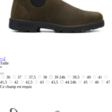
+-2
Taille
*
36
37
37,5
38
39
24h
39,5
40
41
41,5
42
42,5
43
43,5
44
24h
45
46
47
Ce champ est requis