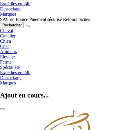
Expédiés en 24h
Destockage
Marques
SAV en France
Paiement sécurisé
Retours faciles
Rechercher
Cheval
Cavalier
Chien
Chat
Animaux
Elevage
Ferme
Spécial été
Expédiés en 24h
Destockage
Marques
Ajout en cours...