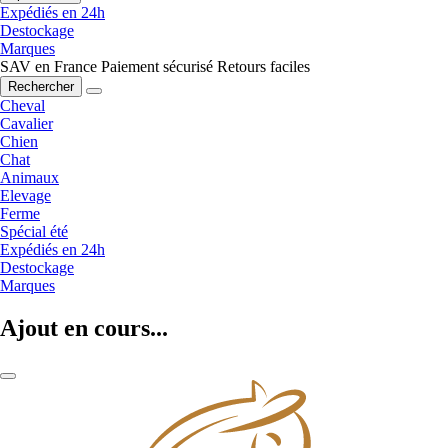
Expédiés en 24h
Destockage
Marques
SAV en France
Paiement sécurisé
Retours faciles
Rechercher
Cheval
Cavalier
Chien
Chat
Animaux
Elevage
Ferme
Spécial été
Expédiés en 24h
Destockage
Marques
Ajout en cours...