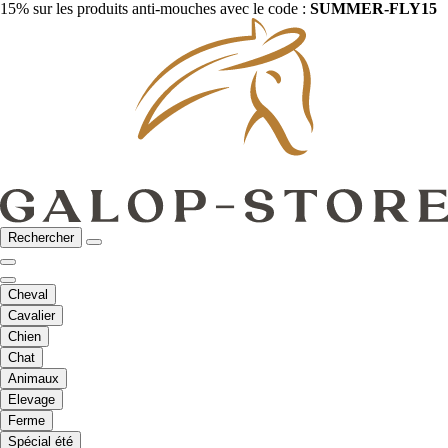
15% sur les produits anti-mouches avec le code :
SUMMER-FLY15
Rechercher
Cheval
Cavalier
Chien
Chat
Animaux
Elevage
Ferme
Spécial été