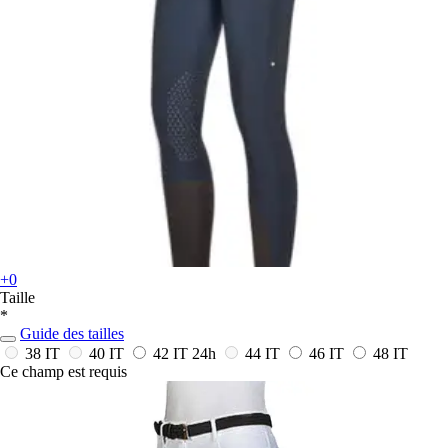
+0
Taille
*
Guide des tailles
38 IT
40 IT
42 IT
24h
44 IT
46 IT
48 IT
Ce champ est requis