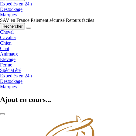
Expédiés en 24h
Destockage
Marques
SAV en France
Paiement sécurisé
Retours faciles
Rechercher
Cheval
Cavalier
Chien
Chat
Animaux
Elevage
Ferme
Spécial été
Expédiés en 24h
Destockage
Marques
Ajout en cours...