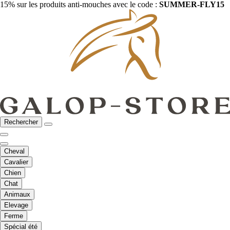
15% sur les produits anti-mouches avec le code :
SUMMER-FLY15
Rechercher
Cheval
Cavalier
Chien
Chat
Animaux
Elevage
Ferme
Spécial été