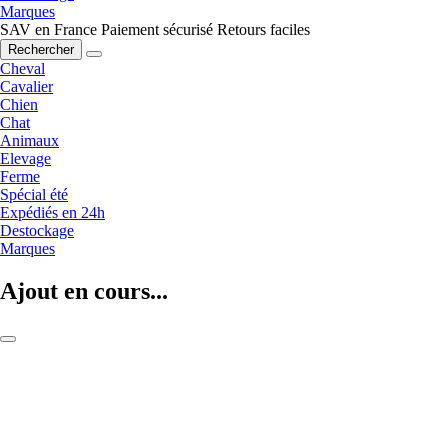
Marques
SAV en France
Paiement sécurisé
Retours faciles
Rechercher
Cheval
Cavalier
Chien
Chat
Animaux
Elevage
Ferme
Spécial été
Expédiés en 24h
Destockage
Marques
Ajout en cours...