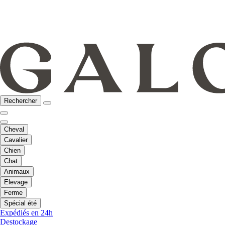
Rechercher
Cheval
Cavalier
Chien
Chat
Animaux
Elevage
Ferme
Spécial été
Expédiés en 24h
Destockage