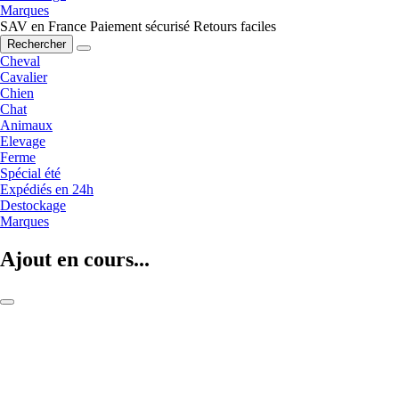
Marques
SAV en France
Paiement sécurisé
Retours faciles
Rechercher
Cheval
Cavalier
Chien
Chat
Animaux
Elevage
Ferme
Spécial été
Expédiés en 24h
Destockage
Marques
Ajout en cours...