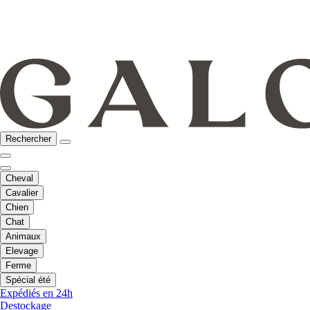
Rechercher
Cheval
Cavalier
Chien
Chat
Animaux
Elevage
Ferme
Spécial été
Expédiés en 24h
Destockage