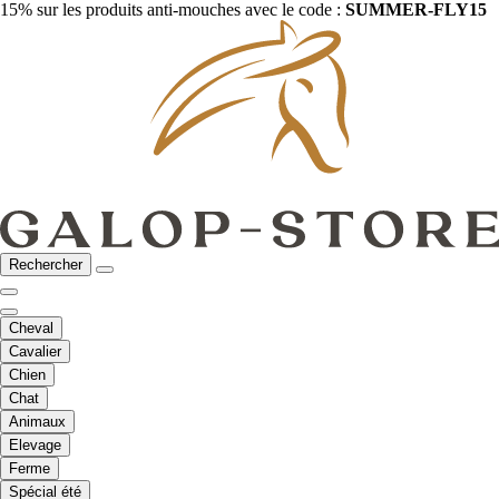
15% sur les produits anti-mouches avec le code :
SUMMER-FLY15
Rechercher
Cheval
Cavalier
Chien
Chat
Animaux
Elevage
Ferme
Spécial été