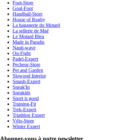
Foot-Store
Goal-Foot
Handball-Store
House of Rugby
La bagagerie du Motard
La sellerie de Maé
Le Motard Bleu
Made in Paradis
Nauti-wave
On-Fight
Padel-Expert
Pecheur-Store
Pet and Garden
Slowood Interior
Smash-Expert
Sneak'In
Sneakids
Sport is good
Training-Fit
Trek-Expert
Triathlon Expert
Vélo-Store
Winter Expert
Abonnez-vous à notre newsletter