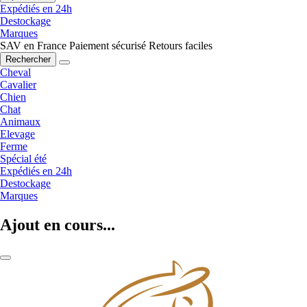
Expédiés en 24h
Destockage
Marques
SAV en France
Paiement sécurisé
Retours faciles
Rechercher
Cheval
Cavalier
Chien
Chat
Animaux
Elevage
Ferme
Spécial été
Expédiés en 24h
Destockage
Marques
Ajout en cours...