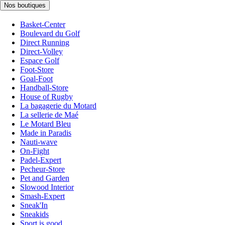
Nos boutiques
Basket-Center
Boulevard du Golf
Direct Running
Direct-Volley
Espace Golf
Foot-Store
Goal-Foot
Handball-Store
House of Rugby
La bagagerie du Motard
La sellerie de Maé
Le Motard Bleu
Made in Paradis
Nauti-wave
On-Fight
Padel-Expert
Pecheur-Store
Pet and Garden
Slowood Interior
Smash-Expert
Sneak'In
Sneakids
Sport is good