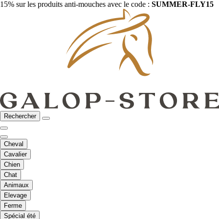
15% sur les produits anti-mouches avec le code :
SUMMER-FLY15
Rechercher
Cheval
Cavalier
Chien
Chat
Animaux
Elevage
Ferme
Spécial été