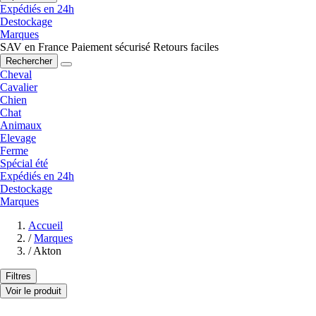
Expédiés en 24h
Destockage
Marques
SAV en France
Paiement sécurisé
Retours faciles
Rechercher
Cheval
Cavalier
Chien
Chat
Animaux
Elevage
Ferme
Spécial été
Expédiés en 24h
Destockage
Marques
Accueil
/
Marques
/
Akton
Filtres
Voir le produit